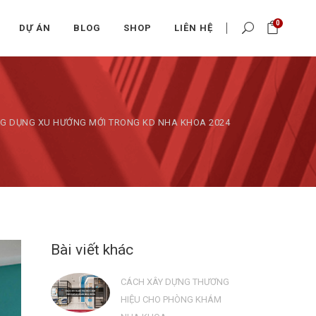
0
DỰ ÁN
BLOG
SHOP
LIÊN HỆ
G DỤNG XU HƯỚNG MỚI TRONG KD NHA KHOA 2024
Bài viết khác
CÁCH XÂY DỰNG THƯƠNG
HIỆU CHO PHÒNG KHÁM