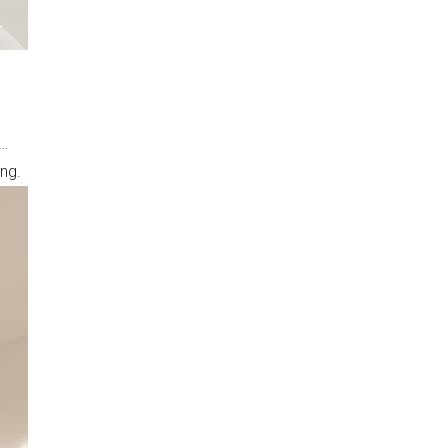
;…
ng.