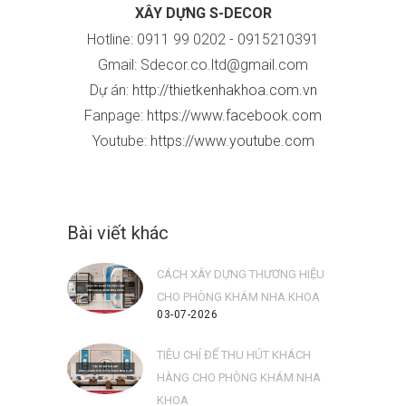
XÂY DỰNG
S-DECOR
Hotline: 0911 99 0202 - 091521039
1
Gmail: Sdecor.co.ltd@gmail.com
Dự án:
http://thietkenhakhoa.com.vn
Fanpage:
https://www.facebook.com
Youtube:
https://www.youtube.com
Bài viết khác
CÁCH XÂY DỰNG THƯƠNG HIỆU
CHO PHÒNG KHÁM NHA KHOA
03-07-2026
TIÊU CHÍ ĐỂ THU HÚT KHÁCH
HÀNG CHO PHÒNG KHÁM NHA
KHOA