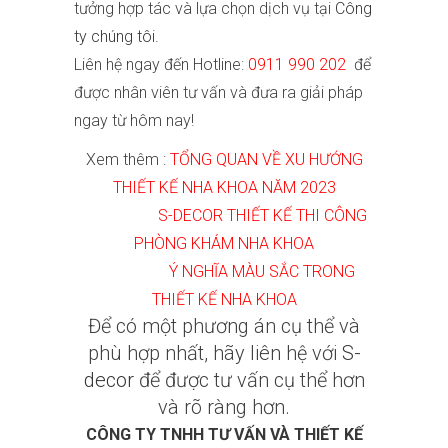
tưởng hợp tác và lựa chọn dịch vụ tại
Công
ty chúng tôi.
Liên hệ ngay đến Hotline:
0911 990 202
để
được nhân viên tư vấn và đưa ra giải pháp
ngay từ hôm nay!
Xem thêm :
T
ỔNG QUAN VỀ XU HƯỚNG
THIẾT KẾ NHA KHOA NĂM 2023
S-DECOR THIẾT KẾ THI CÔNG
PHÒNG KHÁM NHA KHOA
Ý NGHĨA MÀU SẮC TRONG
THIẾT KẾ NHA KHOA
Để có một phương án cụ thể và
phù hợp nhất, hãy liên hệ với
S-
decor
để được tư vấn cụ thể hơn
và rõ ràng hơn.
CÔNG TY TNHH TƯ VẤN VÀ THIẾT KẾ