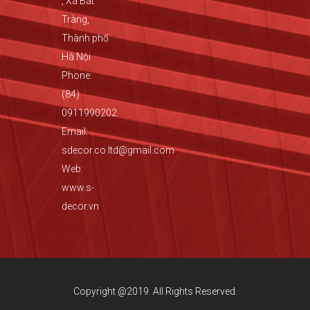
, Xã Bát
Tràng,
Thành phố
Hà Nội
Phone:
(84)
0911990202
Email:
sdecor.co.ltd@gmail.com
Web:
www.s-
decor.vn
Copyright @2019. All Rights Reserved.