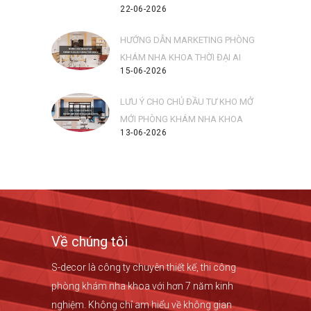
22-06-2026
HƯỚNG DẪN MARKETING PHÒNG
KHÁM NHA KHOA THỜI ĐẠI AI
15-06-2026
LƯU Ý CHO CHỦ ĐẦU TƯ KHO MỞ
MỚI PHÒNG KHÁM NHA KHOA
13-06-2026
Về chúng tôi
S-decor là công ty chuyên thiết kế, thi công
phòng khám nha khoa với hơn 7 năm kinh
nghiệm. Không chỉ am hiểu về không gian