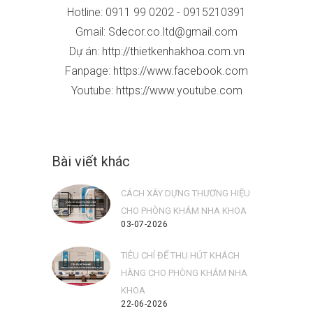
Hotline: 0911 99 0202 - 091521039
1
Gmail: Sdecor.co.ltd@gmail.com
Dự án:
http://thietkenhakhoa.com.vn
Fanpage:
https://www.facebook.com
Youtube:
https://www.youtube.com
Bài viết khác
CÁCH XÂY DỰNG THƯƠNG HIỆU
CHO PHÒNG KHÁM NHA KHOA
03-07-2026
TIÊU CHÍ ĐỂ THU HÚT KHÁCH
HÀNG CHO PHÒNG KHÁM NHA
KHOA
22-06-2026