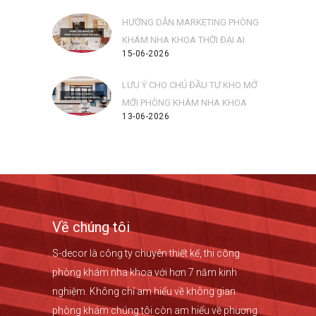
HƯỚNG DẪN MARKETING PHÒNG
KHÁM NHA KHOA THỜI ĐẠI AI
15-06-2026
LƯU Ý CHO CHỦ ĐẦU TƯ KHO MỞ
MỚI PHÒNG KHÁM NHA KHOA
13-06-2026
Về chúng tôi
S-decor là công ty chuyên thiết kế, thi công
phòng khám nha khoa với hơn 7 năm kinh
nghiệm. Không chỉ am hiểu về không gian
phòng khám chúng tôi còn am hiểu về phương