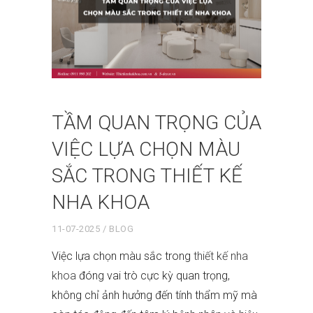
TẦM QUAN TRỌNG CỦA
VIỆC LỰA CHỌN MÀU
SẮC TRONG THIẾT KẾ
NHA KHOA
11-07-2025
BLOG
Việc lựa chọn màu sắc trong
thiết kế nha
khoa
đóng vai trò cực kỳ quan trọng,
không chỉ ảnh hưởng đến tính thẩm mỹ mà