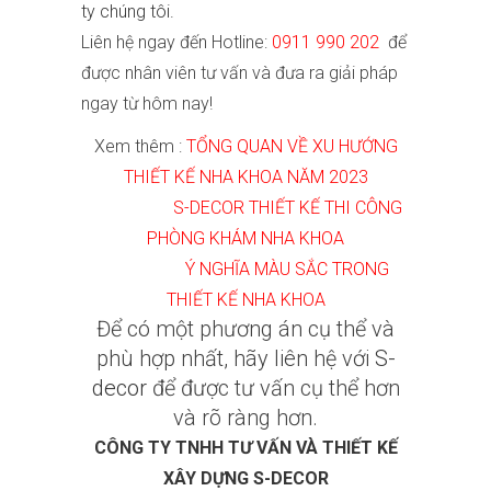
ty chúng tôi.
Liên hệ ngay đến Hotline:
0911 990 202
để
được nhân viên tư vấn và đưa ra giải pháp
ngay từ hôm nay!
Xem thêm :
T
ỔNG QUAN VỀ XU HƯỚNG
THIẾT KẾ NHA KHOA NĂM 2023
S-DECOR THIẾT KẾ THI CÔNG
PHÒNG KHÁM NHA KHOA
Ý NGHĨA MÀU SẮC TRONG
THIẾT KẾ NHA KHOA
Để có một phương án cụ thể và
phù hợp nhất, hãy liên hệ với
S-
decor
để được tư vấn cụ thể hơn
và rõ ràng hơn.
CÔNG TY TNHH TƯ VẤN VÀ THIẾT KẾ
XÂY DỰNG
S-DECOR